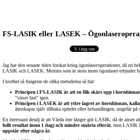
FS-LASIK eller LASEK – Ögonlaseropera
Jag har den senaste tiden forskat kring ögonlaseroperationer, då en be
LASIK och LASEK. Memira som är stora inom ögonlaser erbjuder båda
I korthet så fungerar de olika metoderna så här:
Principen i FS-LASIK är att en flik skärs upp i hornhinnan 
”växer fast” igen.
Principen i LASEK är att yttre lagret av hornhinnan, kallat 
återskapar själv tillbaka epitelet efter behandlingen, ungefär på
En intressant detalj är att Vårda inte längre gör LASIK, då de anser
fullt resultat inom 1 dag) och mindre smärta efteråt
, men LASIK h
uppstår efter några år.