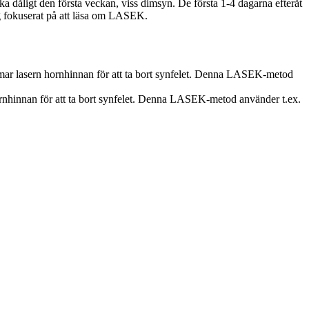
ka dåligt den första veckan, viss dimsyn. De första 1-4 dagarna efteråt
ag fokuserat på att läsa om LASEK.
formar lasern hornhinnan för att ta bort synfelet. Denna LASEK-metod
 hornhinnan för att ta bort synfelet. Denna LASEK-metod använder t.ex.