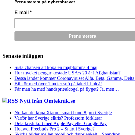
Prenumerera på nyhetsbrevet
E-mail
*
Senaste inläggen
Sista chansen att köpa en majblomma 4 maj
Hur mycket pengar kostade USA:s 20 år i Afghanistan?
Dessa länder kommer Coronaviruset Alfa, Beta, Gamma, Delta 
Bil kör med över 1 meter snö på taket i Luleå!
Får man ha med handsprit/alcogel på flyget? Ja, men…
Nytt från Omteknik.se
Nu kan du köpa Xiaomi smart band 8 pro i Sverige
Varför har Sverige elkris? Professorn förklarar
Dela kreditkort med Apple Pay eller Google Pay
Huawei Freebuds Pro 2 – Snart i Sverige?
Skicka bilder mellan mobil och dator enkelt – Snapdrop