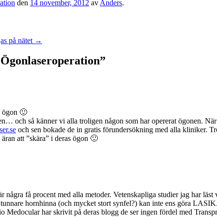
ation
den
14 november, 2012
av
Anders
.
as på nätet
→
Ögonlaseroperation
”
a ögon 🙂
ren… och så känner vi alla troligen någon som har opererat ögonen. När
ser.se
och sen bokade de in gratis förundersökning med alla kliniker. Tr
 äran att ”skära” i deras ögon 🙂
 några få procent med alla metoder. Vetenskapliga studier jag har läst
 tunnare hornhinna (och mycket stort synfel?) kan inte ens göra LASIK.
o Medocular har skrivit på deras blogg de ser ingen fördel med Tra