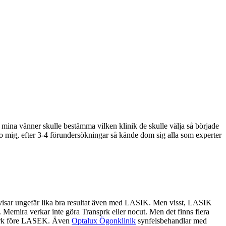
 mina vänner skulle bestämma vilken klinik de skulle välja så började
o mig, efter 3-4 förundersökningar så kände dom sig alla som experter
 visar ungefär lika bra resultat även med LASIK. Men visst, LASIK
 Memira verkar inte göra Transprk eller nocut. Men det finns flera
nsprk före LASEK. Även
Optalux Ögonklinik
synfelsbehandlar med