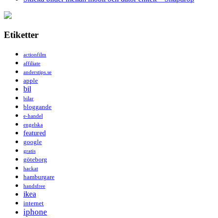
Etiketter
actionfilm
affiliate
anderstips.se
apple
bil
bilar
bloggande
e-handel
engelska
featured
google
gratis
göteborg
hackat
hamburgare
handsfree
ikea
internet
iphone