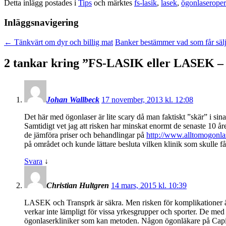
Detta inlägg postades i
Tips
och märktes
fs-lasik
,
lasek
,
ögonlaseroper
Inläggsnavigering
←
Tänkvärt om dyr och billig mat
Banker bestämmer vad som får sälj
2 tankar kring ”
FS-LASIK eller LASEK – 
Johan Wallbeck
17 november, 2013 kl. 12:08
Det här med ögonlaser är lite scary då man faktiskt ”skär” i sin
Samtidigt vet jag att risken har minskat enormt de senaste 10 å
de jämföra priser och behandlingar på
http://www.alltomogonla
på området och kunde lättare besluta vilken klinik som skulle få
Svara
↓
Christian Hultgren
14 mars, 2015 kl. 10:39
LASEK och Transprk är säkra. Men risken för komplikationer är
verkar inte lämpligt för vissa yrkesgrupper och sporter. De med
ögonlaserkliniker som kan metoden. Någon ögonläkare på Capi