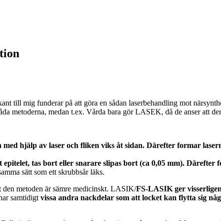
tion
kant till mig funderar på att göra en sådan laserbehandling mot närsynthe
 metoderna, medan t.ex. Vårda bara gör LASEK, då de anser att den 
med hjälp av laser och fliken viks åt sidan. Därefter formar lasern
epitelet, tas bort eller snarare slipas bort (ca 0,05 mm). Därefter 
 samma sätt som ett skrubbsår läks.
 att den metoden är sämre medicinskt. LASIK/
FS-LASIK ger visserligen
ar samtidigt
vissa andra nackdelar som att locket kan flytta sig något