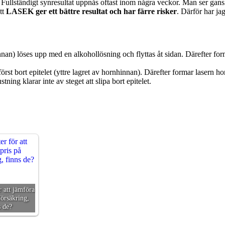
. Fullständigt synresultat uppnås oftast inom några veckor. Man ser gans
tt
LASEK ger ett bättre resultat och har färre risker
. Därför har j
innan) löses upp med en alkohollösning och flyttas åt sidan. Därefter 
först bort epitelet (yttre lagret av hornhinnan). Därefter formar lasern
ing klarar inte av steget att slipa bort epitelet.
r att jämföra
försäkring,
s de?