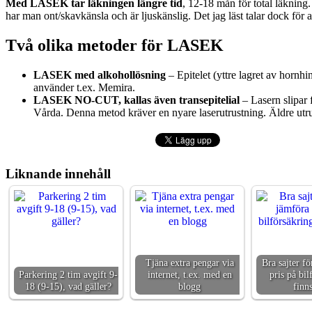
Med LASEK tar läkningen längre tid
, 12-18 mån för total läkning
har man ont/skavkänsla och är ljuskänslig. Det jag läst talar dock för a
Två olika metoder för LASEK
LASEK med alkohollösning
– Epitelet (yttre lagret av hornh
använder t.ex. Memira.
LASEK NO-CUT, kallas även transepitelial
– Lasern slipar 
Vårda. Denna metod kräver en nyare laserutrustning. Äldre utrustn
Liknande innehåll
Tjäna extra pengar via
Bra sajter fö
Parkering 2 tim avgift 9-
internet, t.ex. med en
pris på bil
18 (9-15), vad gäller?
blogg
finn