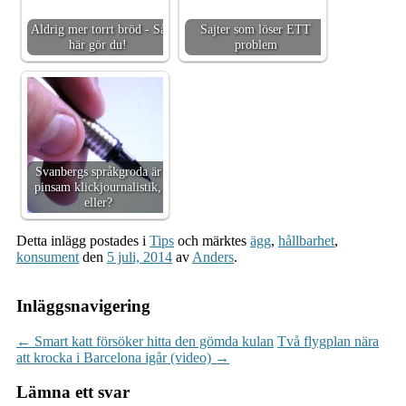
Aldrig mer torrt bröd - Så
Sajter som löser ETT
här gör du!
problem
Svanbergs språkgroda är
pinsam klickjournalistik,
eller?
Detta inlägg postades i
Tips
och märktes
ägg
,
hållbarhet
,
konsument
den
5 juli, 2014
av
Anders
.
Inläggsnavigering
←
Smart katt försöker hitta den gömda kulan
Två flygplan nära
att krocka i Barcelona igår (video)
→
Lämna ett svar