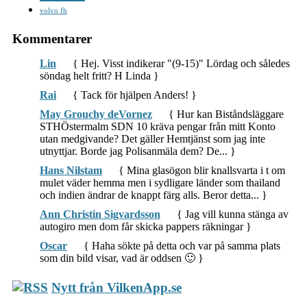
volvo fh
Kommentarer
Lin
{ Hej. Visst indikerar "(9-15)" Lördag och således
söndag helt fritt? H Linda }
Rai
{ Tack för hjälpen Anders! }
May Grouchy deVornez
{ Hur kan Biståndsläggare
STHÖstermalm SDN 10 kräva pengar från mitt Konto
utan medgivande? Det gäller Hemtjänst som jag inte
utnyttjar. Borde jag Polisanmäla dem? De... }
Hans Nilstam
{ Mina glasögon blir knallsvarta i t om
mulet väder hemma men i sydligare länder som thailand
och indien ändrar de knappt färg alls. Beror detta... }
Ann Christin Sigvardsson
{ Jag vill kunna stänga av
autogiro men dom får skicka pappers räkningar }
Oscar
{ Haha sökte på detta och var på samma plats
som din bild visar, vad är oddsen 🙂 }
Nytt från VilkenApp.se