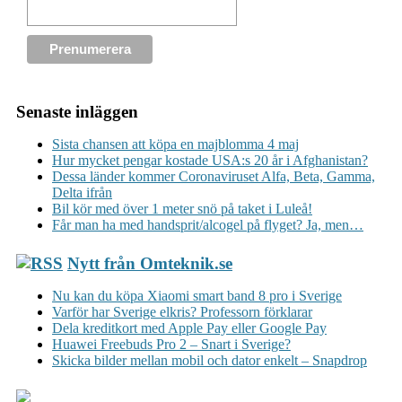
Senaste inläggen
Sista chansen att köpa en majblomma 4 maj
Hur mycket pengar kostade USA:s 20 år i Afghanistan?
Dessa länder kommer Coronaviruset Alfa, Beta, Gamma,
Delta ifrån
Bil kör med över 1 meter snö på taket i Luleå!
Får man ha med handsprit/alcogel på flyget? Ja, men…
Nytt från Omteknik.se
Nu kan du köpa Xiaomi smart band 8 pro i Sverige
Varför har Sverige elkris? Professorn förklarar
Dela kreditkort med Apple Pay eller Google Pay
Huawei Freebuds Pro 2 – Snart i Sverige?
Skicka bilder mellan mobil och dator enkelt – Snapdrop