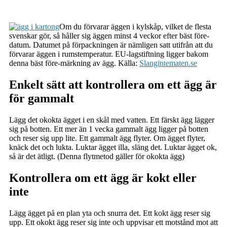
Om du förvarar äggen i kylskåp, vilket de flesta
svenskar gör, så håller sig äggen minst 4 veckor efter bäst före-
datum. Datumet på förpackningen är nämligen satt utifrån att du
förvarar äggen i rumstemperatur. EU-lagstiftning ligger bakom
denna bäst före-märkning av ägg. Källa:
Slangintematen.se
Enkelt sätt att kontrollera om ett ägg är
för gammalt
Lägg det okokta ägget i en skål med vatten. Ett färskt ägg lägger
sig på botten. Ett mer än 1 vecka gammalt ägg ligger på botten
och reser sig upp lite. Ett gammalt ägg flyter. Om ägget flyter,
knäck det och lukta. Luktar ägget illa, släng det. Luktar ägget ok,
så är det ätligt. (Denna flytmetod gäller för okokta ägg)
Kontrollera om ett ägg är kokt eller
inte
Lägg ägget på en plan yta och snurra det. Ett kokt ägg reser sig
upp. Ett okokt ägg reser sig inte och uppvisar ett motstånd mot att