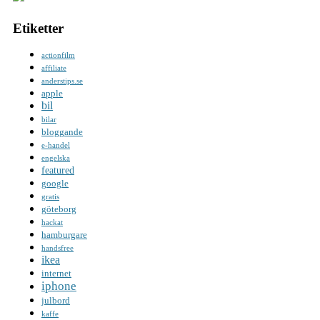
Etiketter
actionfilm
affiliate
anderstips.se
apple
bil
bilar
bloggande
e-handel
engelska
featured
google
gratis
göteborg
hackat
hamburgare
handsfree
ikea
internet
iphone
julbord
kaffe