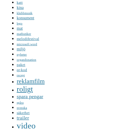
katt
kina
klubbmusik
konsument
lego
mat
matbutiker
melodifestival
microsoft word
miljö
nyheter
organdonation
paket
qr-kod
recept
reklamfilm
roligt
spara pengar
spåra
svenska
säkerhet
trailer
video