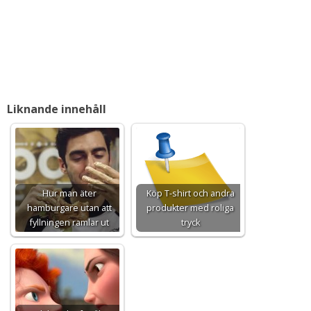
Liknande innehåll
Hur man äter
Köp T-shirt och andra
hamburgare utan att
produkter med roliga
fyllningen ramlar ut
tryck