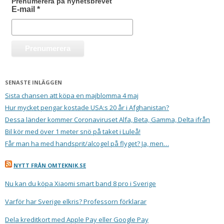
Prenumerera på nyhetsbrevet
E-mail
*
SENASTE INLÄGGEN
Sista chansen att köpa en majblomma 4 maj
Hur mycket pengar kostade USA:s 20 år i Afghanistan?
Dessa länder kommer Coronaviruset Alfa, Beta, Gamma, Delta ifrån
Bil kör med över 1 meter snö på taket i Luleå!
Får man ha med handsprit/alcogel på flyget? Ja, men…
NYTT FRÅN OMTEKNIK.SE
Nu kan du köpa Xiaomi smart band 8 pro i Sverige
Varför har Sverige elkris? Professorn förklarar
Dela kreditkort med Apple Pay eller Google Pay