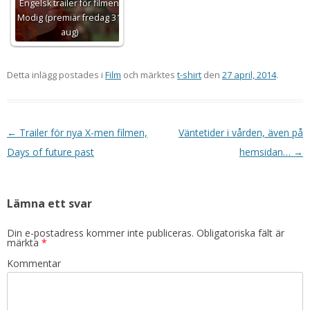
Engelsk trailer för filmen
Modig (premiär fredag 31
aug)
Detta inlägg postades i
Film
och märktes
t-shirt
den
27 april, 2014
.
Inläggsnavigering
←
Trailer för nya X-men filmen,
Väntetider i vården, även på
Days of future past
hemsidan…
→
Lämna ett svar
Din e-postadress kommer inte publiceras.
Obligatoriska fält är
märkta
*
Kommentar