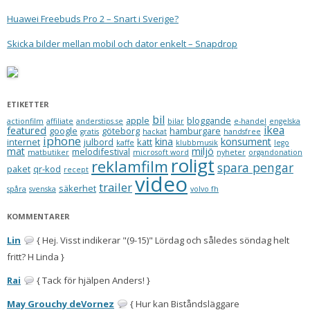
Huawei Freebuds Pro 2 – Snart i Sverige?
Skicka bilder mellan mobil och dator enkelt – Snapdrop
ETIKETTER
bil
apple
bloggande
actionfilm
affiliate
anderstips.se
bilar
e-handel
engelska
ikea
featured
google
göteborg
hamburgare
gratis
hackat
handsfree
iphone
kina
konsument
internet
julbord
katt
kaffe
klubbmusik
lego
mat
miljö
melodifestival
matbutiker
microsoft word
nyheter
organdonation
roligt
reklamfilm
spara pengar
paket
qr-kod
recept
video
trailer
säkerhet
spåra
svenska
volvo fh
KOMMENTARER
Lin
{ Hej. Visst indikerar "(9-15)" Lördag och således söndag helt
fritt? H Linda }
Rai
{ Tack för hjälpen Anders! }
May Grouchy deVornez
{ Hur kan Biståndsläggare