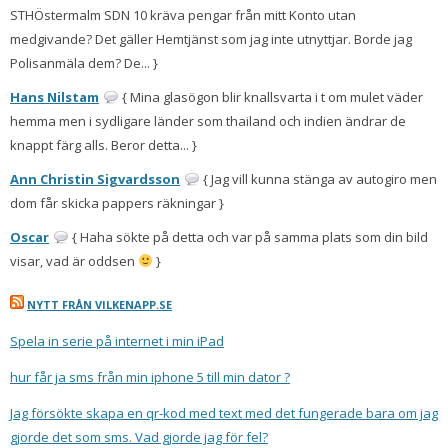
STHÖstermalm SDN 10 kräva pengar från mitt Konto utan
medgivande? Det gäller Hemtjänst som jag inte utnyttjar. Borde jag
Polisanmäla dem? De... }
Hans Nilstam
{ Mina glasögon blir knallsvarta i t om mulet väder
hemma men i sydligare länder som thailand och indien ändrar de
knappt färg alls. Beror detta... }
Ann Christin Sigvardsson
{ Jag vill kunna stänga av autogiro men
dom får skicka pappers räkningar }
Oscar
{ Haha sökte på detta och var på samma plats som din bild
visar, vad är oddsen
}
NYTT FRÅN VILKENAPP.SE
Spela in serie på internet i min iPad
hur får ja sms från min iphone 5 till min dator ?
Jag försökte skapa en qr-kod med text med det fungerade bara om jag
gjorde det som sms. Vad gjorde jag för fel?