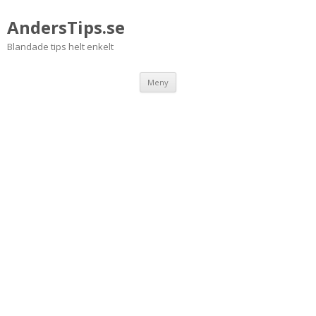
AndersTips.se
Blandade tips helt enkelt
Hoppa
Meny
till
innehåll