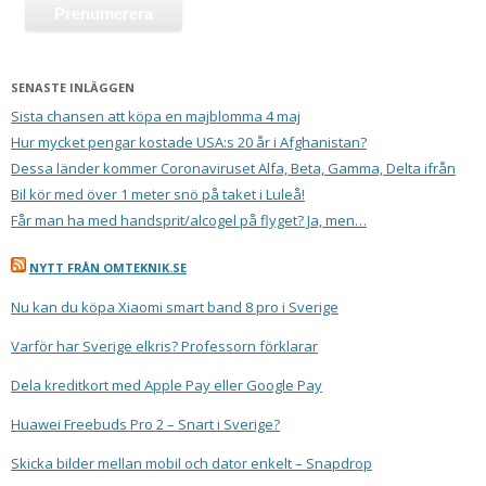
SENASTE INLÄGGEN
Sista chansen att köpa en majblomma 4 maj
Hur mycket pengar kostade USA:s 20 år i Afghanistan?
Dessa länder kommer Coronaviruset Alfa, Beta, Gamma, Delta ifrån
Bil kör med över 1 meter snö på taket i Luleå!
Får man ha med handsprit/alcogel på flyget? Ja, men…
NYTT FRÅN OMTEKNIK.SE
Nu kan du köpa Xiaomi smart band 8 pro i Sverige
Varför har Sverige elkris? Professorn förklarar
Dela kreditkort med Apple Pay eller Google Pay
Huawei Freebuds Pro 2 – Snart i Sverige?
Skicka bilder mellan mobil och dator enkelt – Snapdrop