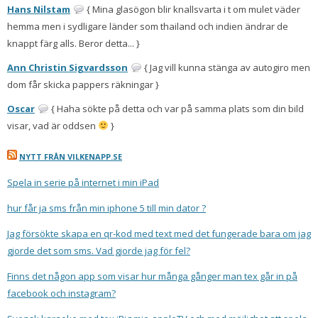
Hans Nilstam
{ Mina glasögon blir knallsvarta i t om mulet väder
hemma men i sydligare länder som thailand och indien ändrar de
knappt färg alls. Beror detta... }
Ann Christin Sigvardsson
{ Jag vill kunna stänga av autogiro men
dom får skicka pappers räkningar }
Oscar
{ Haha sökte på detta och var på samma plats som din bild
visar, vad är oddsen
}
NYTT FRÅN VILKENAPP.SE
Spela in serie på internet i min iPad
hur får ja sms från min iphone 5 till min dator ?
Jag försökte skapa en qr-kod med text med det fungerade bara om jag
gjorde det som sms. Vad gjorde jag för fel?
Finns det någon app som visar hur många gånger man tex går in på
facebook och instagram?