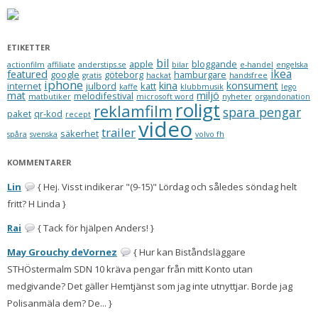
ETIKETTER
bil
apple
bloggande
actionfilm
affiliate
anderstips.se
bilar
e-handel
engelska
ikea
featured
google
göteborg
hamburgare
gratis
hackat
handsfree
iphone
kina
konsument
internet
julbord
katt
kaffe
klubbmusik
lego
mat
miljö
melodifestival
matbutiker
microsoft word
nyheter
organdonation
roligt
reklamfilm
spara pengar
paket
qr-kod
recept
video
trailer
säkerhet
spåra
svenska
volvo fh
KOMMENTARER
Lin
{ Hej. Visst indikerar "(9-15)" Lördag och således söndag helt
fritt? H Linda }
Rai
{ Tack för hjälpen Anders! }
May Grouchy deVornez
{ Hur kan Biståndsläggare
STHÖstermalm SDN 10 kräva pengar från mitt Konto utan
medgivande? Det gäller Hemtjänst som jag inte utnyttjar. Borde jag
Polisanmäla dem? De... }