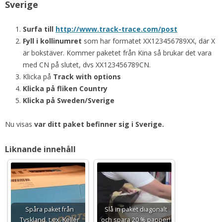
Sverige
Surfa till
http://www.track-trace.com/post
Fyll i kollinumret
som har formatet XX123456789XX, där X
är bokstäver. Kommer paketet från Kina så brukar det vara
med CN på slutet, dvs XX123456789CN.
Klicka på
Track with options
Klicka på fliken Country
Klicka på Sweden/Sverige
Nu visas
var ditt paket befinner sig i Sverige.
Liknande innehåll
Spåra paket från
Slå in paket diagonalt
Tyskland, t.ex. Keller
och spara 20 % papper!