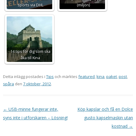
sports via DHL
(miljön)
14 tips för dig som ska
åka till Kina
Detta inlägg postades i
Tips
och märktes
featured
,
kina
,
paket
,
post
,
spåra
den
7 oktober, 2012
.
Inläggsnavigering
←
USB-minne fungerar inte,
Köp kapslar och få en Dolce
syns inte i utforskaren – Lösning!
gusto kapselmaskin utan
kostnad
→