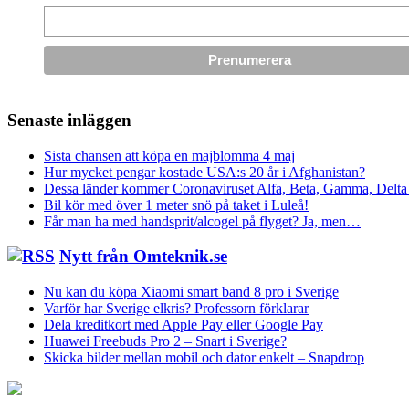
Senaste inläggen
Sista chansen att köpa en majblomma 4 maj
Hur mycket pengar kostade USA:s 20 år i Afghanistan?
Dessa länder kommer Coronaviruset Alfa, Beta, Gamma, Delta 
Bil kör med över 1 meter snö på taket i Luleå!
Får man ha med handsprit/alcogel på flyget? Ja, men…
Nytt från Omteknik.se
Nu kan du köpa Xiaomi smart band 8 pro i Sverige
Varför har Sverige elkris? Professorn förklarar
Dela kreditkort med Apple Pay eller Google Pay
Huawei Freebuds Pro 2 – Snart i Sverige?
Skicka bilder mellan mobil och dator enkelt – Snapdrop