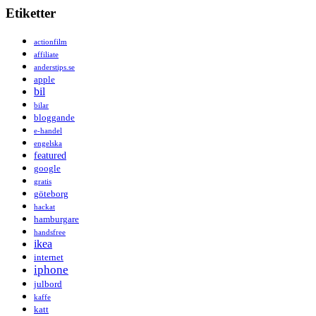
Etiketter
actionfilm
affiliate
anderstips.se
apple
bil
bilar
bloggande
e-handel
engelska
featured
google
gratis
göteborg
hackat
hamburgare
handsfree
ikea
internet
iphone
julbord
kaffe
katt