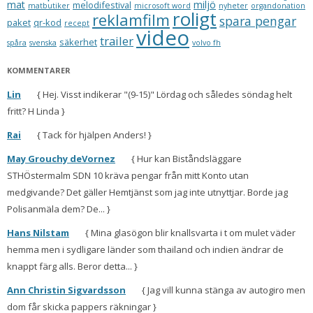
mat
miljö
melodifestival
matbutiker
microsoft word
nyheter
organdonation
roligt
reklamfilm
spara pengar
paket
qr-kod
recept
video
trailer
säkerhet
spåra
svenska
volvo fh
KOMMENTARER
Lin
{ Hej. Visst indikerar "(9-15)" Lördag och således söndag helt
fritt? H Linda }
Rai
{ Tack för hjälpen Anders! }
May Grouchy deVornez
{ Hur kan Biståndsläggare
STHÖstermalm SDN 10 kräva pengar från mitt Konto utan
medgivande? Det gäller Hemtjänst som jag inte utnyttjar. Borde jag
Polisanmäla dem? De... }
Hans Nilstam
{ Mina glasögon blir knallsvarta i t om mulet väder
hemma men i sydligare länder som thailand och indien ändrar de
knappt färg alls. Beror detta... }
Ann Christin Sigvardsson
{ Jag vill kunna stänga av autogiro men
dom får skicka pappers räkningar }