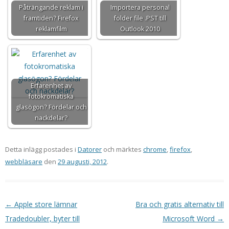
Påträngande reklam i
Importera personal
framtiden? Firefox
folder file .PST till
reklamfilm
Outlook 2010
Erfarenhet av
fotokromatiska
glasögon? Fördelar och
nackdelar?
Detta inlägg postades i
Datorer
och märktes
chrome
,
firefox
,
webbläsare
den
29 augusti, 2012
.
Inläggsnavigering
←
Apple store lämnar
Bra och gratis alternativ till
Tradedoubler, byter till
Microsoft Word
→