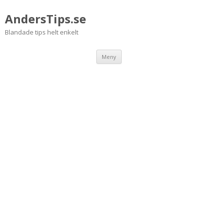
AndersTips.se
Blandade tips helt enkelt
Hoppa
Meny
till
innehåll