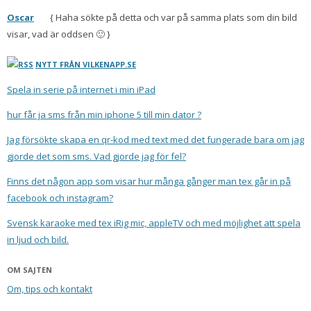
Oscar
{ Haha sökte på detta och var på samma plats som din bild
visar, vad är oddsen 🙂 }
NYTT FRÅN VILKENAPP.SE
Spela in serie på internet i min iPad
hur får ja sms från min iphone 5 till min dator ?
Jag försökte skapa en qr-kod med text med det fungerade bara om jag
gjorde det som sms. Vad gjorde jag för fel?
Finns det någon app som visar hur många gånger man tex går in på
facebook och instagram?
Svensk karaoke med tex iRig mic, appleTV och med möjlighet att spela
in ljud och bild.
OM SAJTEN
Om, tips och kontakt