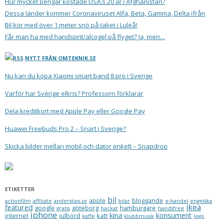
Hur mycket pengar kostade USA:s 20 år i Afghanistan?
Dessa länder kommer Coronaviruset Alfa, Beta, Gamma, Delta ifrån
Bil kör med över 1 meter snö på taket i Luleå!
Får man ha med handsprit/alcogel på flyget? Ja, men…
NYTT FRÅN OMTEKNIK.SE
Nu kan du köpa Xiaomi smart band 8 pro i Sverige
Varför har Sverige elkris? Professorn förklarar
Dela kreditkort med Apple Pay eller Google Pay
Huawei Freebuds Pro 2 – Snart i Sverige?
Skicka bilder mellan mobil och dator enkelt – Snapdrop
ETIKETTER
bil
apple
bloggande
actionfilm
affiliate
anderstips.se
bilar
e-handel
engelska
ikea
featured
google
göteborg
hamburgare
gratis
hackat
handsfree
iphone
kina
konsument
internet
julbord
katt
kaffe
klubbmusik
lego