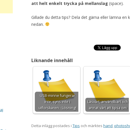
att helt enkelt trycka på mellanslag
(space).
Gillade du detta tips? Dela det gärna eller lämna e
nedan.
Liknande innehåll
USB-minne fungerar
inte, syns inte i
Läsvärt, användbart och
utforskaren - Lösning!
annat värt att tipsa om
aj
Detta inlägg postades i
Tips
och märktes
hand
,
photosh