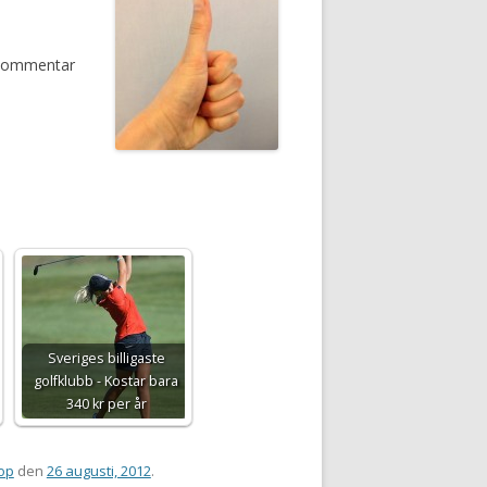
n kommentar
Sveriges billigaste
golfklubb - Kostar bara
340 kr per år
op
den
26 augusti, 2012
.