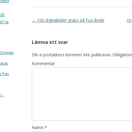
 Beta,
eå!
Inläggsnavigering
←
100 digitalbilder gratis på Fuji direkt
Or
t? Ja,
Lämna ett svar
 Sverige
Din e-postadress kommer inte publiceras.
Obligatori
larar
Kommentar
e Pay
t –
Namn
*