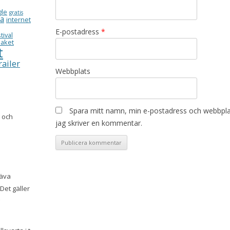
gle
gratis
ea
internet
E-postadress
*
tival
aket
t
railer
Webbplats
Spara mitt namn, min e-postadress och webbplat
g och
jag skriver en kommentar.
räva
Det gäller