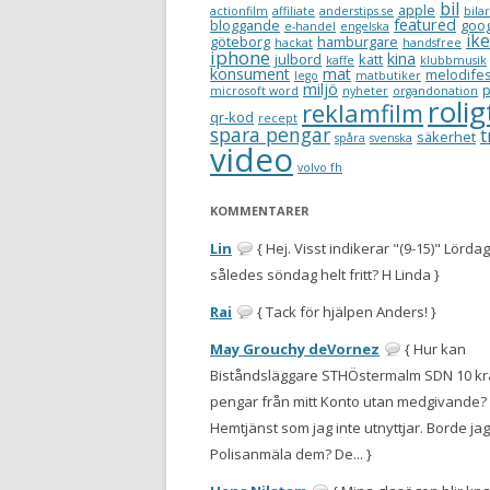
bil
apple
actionfilm
affiliate
anderstips.se
bilar
featured
bloggande
goo
e-handel
engelska
ik
göteborg
hamburgare
hackat
handsfree
iphone
kina
julbord
katt
kaffe
klubbmusik
konsument
mat
melodifes
lego
matbutiker
miljö
p
microsoft word
nyheter
organdonation
rolig
reklamfilm
qr-kod
recept
spara pengar
t
säkerhet
spåra
svenska
video
volvo fh
KOMMENTARER
Lin
{ Hej. Visst indikerar "(9-15)" Lörda
således söndag helt fritt? H Linda }
Rai
{ Tack för hjälpen Anders! }
May Grouchy deVornez
{ Hur kan
Biståndsläggare STHÖstermalm SDN 10 k
pengar från mitt Konto utan medgivande? 
Hemtjänst som jag inte utnyttjar. Borde jag
Polisanmäla dem? De... }