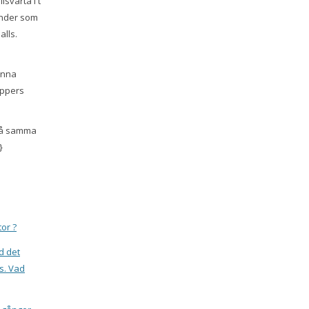
lsvarta i t
änder som
alls.
kunna
appers
 på samma
}
tor ?
d det
s. Vad