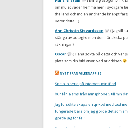
Hans Nilstam
{ Mina glasögon blir knal
om mulet väder hemma men i sydligare l
thailand och indien ändrar de knappt färg 
Beror detta... }
Ann Christin Sigvardsson
{ Jag vill 
stänga av autogiro men dom får skicka p
räkningar }
Oscar
{ Haha sökte på detta och var
plats som din bild visar, vad är oddsen
NYTT FRÅN VILKENAPP.SE
Spela in serie på internet i min iPad
hur får ja sms från min iphone 5 till min da
Jag försökte skapa en qr-kod med text me
fungerade bara om jag gjorde det som sm
gjorde jag för fel?