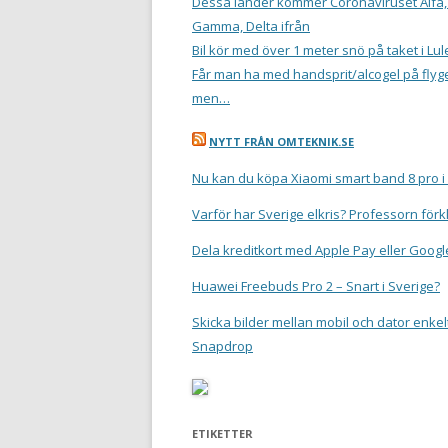
Dessa länder kommer Coronaviruset Alfa,
Gamma, Delta ifrån
Bil kör med över 1 meter snö på taket i Lul
Får man ha med handsprit/alcogel på flyge
men…
NYTT FRÅN OMTEKNIK.SE
Nu kan du köpa Xiaomi smart band 8 pro i
Varför har Sverige elkris? Professorn förk
Dela kreditkort med Apple Pay eller Googl
Huawei Freebuds Pro 2 – Snart i Sverige?
Skicka bilder mellan mobil och dator enkel
Snapdrop
ETIKETTER