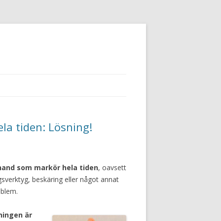
la tiden: Lösning!
 hand som markör hela tiden
, oavsett
gsverktyg, beskäring eller något annat
oblem.
ningen är