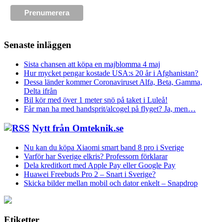
Senaste inläggen
Sista chansen att köpa en majblomma 4 maj
Hur mycket pengar kostade USA:s 20 år i Afghanistan?
Dessa länder kommer Coronaviruset Alfa, Beta, Gamma,
Delta ifrån
Bil kör med över 1 meter snö på taket i Luleå!
Får man ha med handsprit/alcogel på flyget? Ja, men…
Nytt från Omteknik.se
Nu kan du köpa Xiaomi smart band 8 pro i Sverige
Varför har Sverige elkris? Professorn förklarar
Dela kreditkort med Apple Pay eller Google Pay
Huawei Freebuds Pro 2 – Snart i Sverige?
Skicka bilder mellan mobil och dator enkelt – Snapdrop
Etiketter