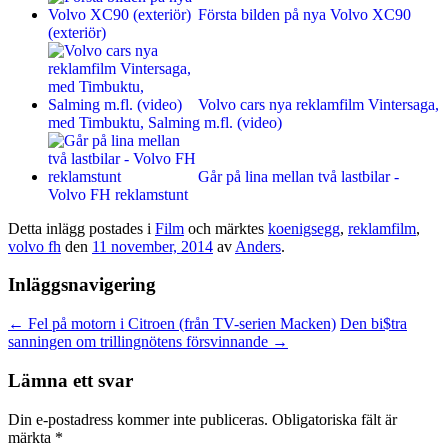
Första bilden på nya Volvo XC90
(exteriör)
Volvo cars nya reklamfilm Vintersaga,
med Timbuktu, Salming m.fl. (video)
Går på lina mellan två lastbilar -
Volvo FH reklamstunt
Detta inlägg postades i
Film
och märktes
koenigsegg
,
reklamfilm
,
volvo fh
den
11 november, 2014
av
Anders
.
Inläggsnavigering
←
Fel på motorn i Citroen (från TV-serien Macken)
Den bi$tra
sanningen om trillingnötens försvinnande
→
Lämna ett svar
Din e-postadress kommer inte publiceras.
Obligatoriska fält är
märkta
*