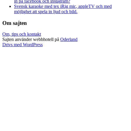
in på facebook och instagram?
Svensk karaoke med tex iRig mic, appleTV och med
möjlighet att spela in ljud och bild.
Om sajten
Om, tips och kontakt
Sajten använder webbhotell på
Oderland
Drivs med WordPress