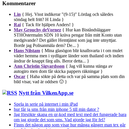
Kommentarer
Lin
{ Hej. Visst indikerar "(9-15)" Lördag och således
söndag helt fritt? H Linda }
Rai
{ Tack för hjälpen Anders! }
May Grouchy deVornez
{ Hur kan Biståndsläggare
STHÖstermalm SDN 10 kräva pengar från mitt Konto utan
medgivande? Det gäller Hemtjänst som jag inte utnyttjar.
Borde jag Polisanmäla dem? De... }
Hans Nilstam
{ Mina glasögon blir knallsvarta i t om mulet
väder hemma men i sydligare länder som thailand och indien
ändrar de knappt färg alls. Beror detta... }
Ann Christin Sigvardsson
{ Jag vill kunna stänga av
autogiro men dom får skicka pappers räkningar }
Oscar
{ Haha sökte på detta och var på samma plats som din
bild visar, vad är oddsen 🙂 }
Nytt från VilkenApp.se
Spela in serie på internet i min iPad
hur får ja sms från min iphone 5 till min dator ?
Jag försökte skapa en qr-kod med text med det fungerade bara
om jag gjorde det som sms. Vad gjorde jag för fel?
Finns det någon app som visar hur många gånger man tex går