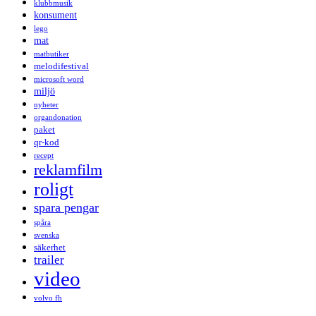
klubbmusik
konsument
lego
mat
matbutiker
melodifestival
microsoft word
miljö
nyheter
organdonation
paket
qr-kod
recept
reklamfilm
roligt
spara pengar
spåra
svenska
säkerhet
trailer
video
volvo fh