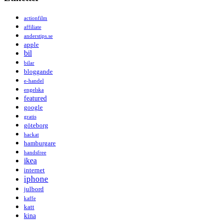
actionfilm
affiliate
anderstips.se
apple
bil
bilar
bloggande
e-handel
engelska
featured
google
gratis
göteborg
hackat
hamburgare
handsfree
ikea
internet
iphone
julbord
kaffe
katt
kina