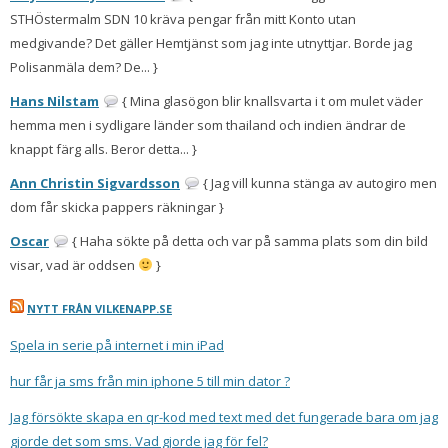
STHÖstermalm SDN 10 kräva pengar från mitt Konto utan
medgivande? Det gäller Hemtjänst som jag inte utnyttjar. Borde jag
Polisanmäla dem? De... }
Hans Nilstam
{ Mina glasögon blir knallsvarta i t om mulet väder
hemma men i sydligare länder som thailand och indien ändrar de
knappt färg alls. Beror detta... }
Ann Christin Sigvardsson
{ Jag vill kunna stänga av autogiro men
dom får skicka pappers räkningar }
Oscar
{ Haha sökte på detta och var på samma plats som din bild
visar, vad är oddsen
}
NYTT FRÅN VILKENAPP.SE
Spela in serie på internet i min iPad
hur får ja sms från min iphone 5 till min dator ?
Jag försökte skapa en qr-kod med text med det fungerade bara om jag
gjorde det som sms. Vad gjorde jag för fel?