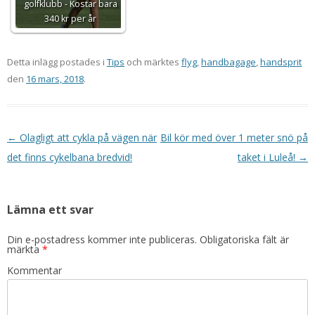
golfklubb - Kostar bara
340 kr per år
Detta inlägg postades i
Tips
och märktes
flyg
,
handbagage
,
handsprit
den
16 mars, 2018
.
Inläggsnavigering
←
Olagligt att cykla på vägen när
Bil kör med över 1 meter snö på
det finns cykelbana bredvid!
taket i Luleå!
→
Lämna ett svar
Din e-postadress kommer inte publiceras.
Obligatoriska fält är
märkta
*
Kommentar