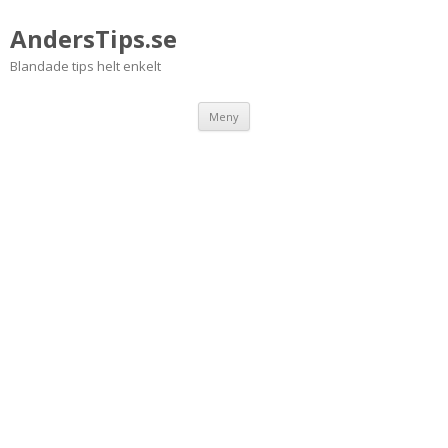
AndersTips.se
Blandade tips helt enkelt
Hoppa
Meny
till
innehåll