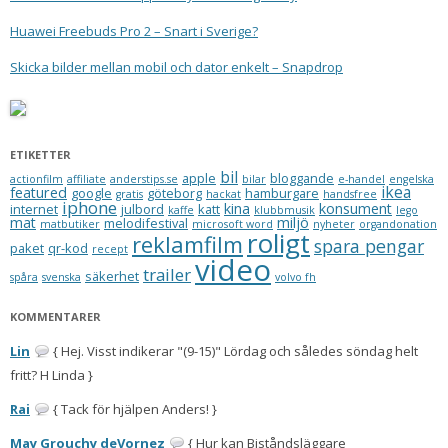
Huawei Freebuds Pro 2 – Snart i Sverige?
Skicka bilder mellan mobil och dator enkelt – Snapdrop
ETIKETTER
bil
apple
bloggande
actionfilm
affiliate
anderstips.se
bilar
e-handel
engelska
ikea
featured
google
göteborg
hamburgare
gratis
hackat
handsfree
iphone
kina
konsument
internet
julbord
katt
kaffe
klubbmusik
lego
mat
miljö
melodifestival
matbutiker
microsoft word
nyheter
organdonation
roligt
reklamfilm
spara pengar
paket
qr-kod
recept
video
trailer
säkerhet
spåra
svenska
volvo fh
KOMMENTARER
Lin
{ Hej. Visst indikerar "(9-15)" Lördag och således söndag helt
fritt? H Linda }
Rai
{ Tack för hjälpen Anders! }
May Grouchy deVornez
{ Hur kan Biståndsläggare