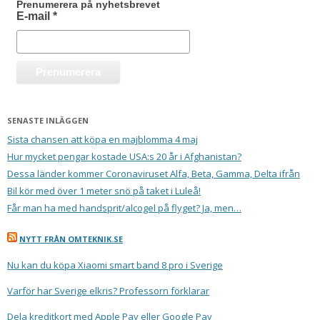
Prenumerera på nyhetsbrevet
E-mail
*
SENASTE INLÄGGEN
Sista chansen att köpa en majblomma 4 maj
Hur mycket pengar kostade USA:s 20 år i Afghanistan?
Dessa länder kommer Coronaviruset Alfa, Beta, Gamma, Delta ifrån
Bil kör med över 1 meter snö på taket i Luleå!
Får man ha med handsprit/alcogel på flyget? Ja, men…
NYTT FRÅN OMTEKNIK.SE
Nu kan du köpa Xiaomi smart band 8 pro i Sverige
Varför har Sverige elkris? Professorn förklarar
Dela kreditkort med Apple Pay eller Google Pay