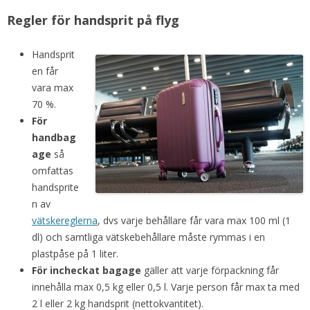
Regler för handsprit på flyg
Handsprit
en får
vara max
70 %.
För
handbag
age
så
omfattas
handsprite
n av
vätskereglerna
, dvs varje behållare får vara max 100 ml (1
dl) och samtliga vätskebehållare måste rymmas i en
plastpåse på 1 liter.
För incheckat bagage
gäller att varje förpackning får
innehålla max 0,5 kg eller 0,5 l. Varje person får max ta med
2 l eller 2 kg handsprit (nettokvantitet).