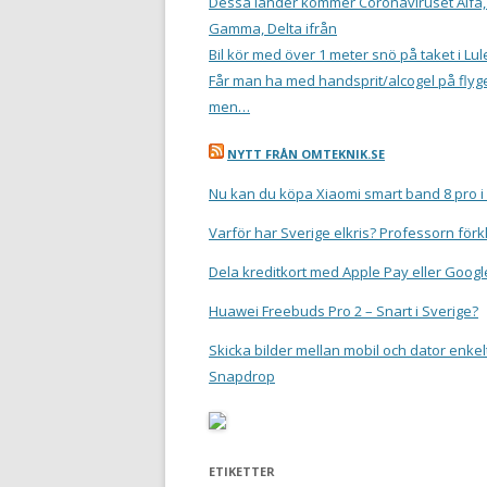
Dessa länder kommer Coronaviruset Alfa,
Gamma, Delta ifrån
Bil kör med över 1 meter snö på taket i Lul
Får man ha med handsprit/alcogel på flyge
men…
NYTT FRÅN OMTEKNIK.SE
Nu kan du köpa Xiaomi smart band 8 pro i
Varför har Sverige elkris? Professorn förk
Dela kreditkort med Apple Pay eller Googl
Huawei Freebuds Pro 2 – Snart i Sverige?
Skicka bilder mellan mobil och dator enkel
Snapdrop
ETIKETTER