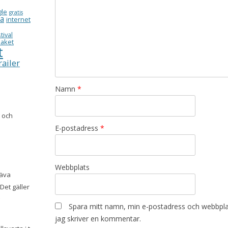
gle
gratis
ea
internet
tival
aket
t
railer
Namn
*
g och
E-postadress
*
Webbplats
räva
Det gäller
Spara mitt namn, min e-postadress och webbplat
jag skriver en kommentar.