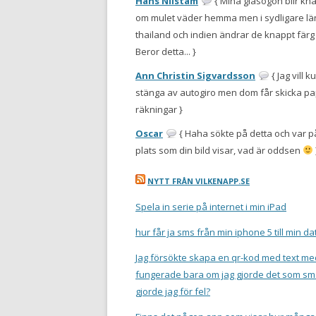
Hans Nilstam
{ Mina glasögon blir knal
om mulet väder hemma men i sydligare l
thailand och indien ändrar de knappt färg 
Beror detta... }
Ann Christin Sigvardsson
{ Jag vill 
stänga av autogiro men dom får skicka p
räkningar }
Oscar
{ Haha sökte på detta och var
plats som din bild visar, vad är oddsen
NYTT FRÅN VILKENAPP.SE
Spela in serie på internet i min iPad
hur får ja sms från min iphone 5 till min da
Jag försökte skapa en qr-kod med text me
fungerade bara om jag gjorde det som sm
gjorde jag för fel?