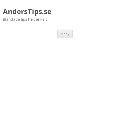
AndersTips.se
Blandade tips helt enkelt
Hoppa
Meny
till
innehåll