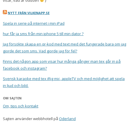
visar, vad är oddsen
}
NYTT FRÅN VILKENAPP.SE
Spela in serie på internet i min iPad
hur får ja sms från min iphone 5 till min dator ?
Jag försökte skapa en qr-kod med text med det fungerade bara om jag
gjorde det som sms. Vad gjorde jag för fel?
Finns det någon app som visar hur många gånger man tex går in på
facebook och instagram?
Svensk karaoke med tex iRig mic, appleTV och med möjlighet att spela
in ljud och bild.
OM SAJTEN
Om, tips och kontakt
Sajten använder webbhotell på
Oderland