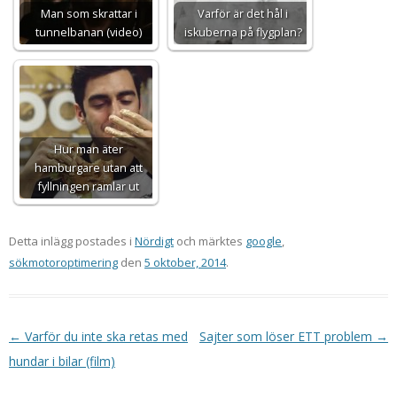
Man som skrattar i
Varför är det hål i
tunnelbanan (video)
iskuberna på flygplan?
Hur man äter
hamburgare utan att
fyllningen ramlar ut
Detta inlägg postades i
Nördigt
och märktes
google
,
sökmotoroptimering
den
5 oktober, 2014
.
Inläggsnavigering
←
Varför du inte ska retas med
Sajter som löser ETT problem
→
hundar i bilar (film)