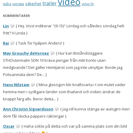
video
trailer
säkerhet
spåra
svenska
volvo fh
KOMMENTARER
Lin
{ Hej. Visst indikerar "(9-15)" Lördag och således söndag helt
fritt? H Linda }
Rai
{ Tack för hjälpen Anders! }
May Grouchy deVornez
{ Hur kan Biståndsläggare
STHÖstermalm SDN 10 kräva pengar från mitt Konto utan
medgivande? Det gäller Hemtjänst som jag inte utnyttjar. Borde jag
Polisanmäla dem? De... }
Hans Nilstam
{ Mina glasögon blir knallsvarta i t om mulet väder
hemma men i sydligare länder som thailand och indien ändrar de
knappt färg alls. Beror detta... }
Ann Christin Sigvardsson
{ Jag vill kunna stänga av autogiro men
dom får skicka pappers räkningar }
Oscar
{ Haha sökte på detta och var på samma plats som din bild