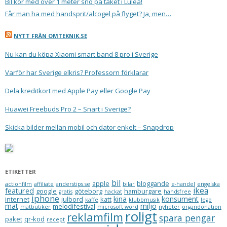
Bil kör med över 1 meter snö på taket i Luleå!
Får man ha med handsprit/alcogel på flyget? Ja, men…
NYTT FRÅN OMTEKNIK.SE
Nu kan du köpa Xiaomi smart band 8 pro i Sverige
Varför har Sverige elkris? Professorn förklarar
Dela kreditkort med Apple Pay eller Google Pay
Huawei Freebuds Pro 2 – Snart i Sverige?
Skicka bilder mellan mobil och dator enkelt – Snapdrop
ETIKETTER
bil
apple
bloggande
actionfilm
affiliate
anderstips.se
bilar
e-handel
engelska
ikea
featured
google
göteborg
hamburgare
gratis
hackat
handsfree
iphone
kina
konsument
internet
julbord
katt
kaffe
klubbmusik
lego
mat
miljö
melodifestival
matbutiker
microsoft word
nyheter
organdonation
roligt
reklamfilm
spara pengar
paket
qr-kod
recept