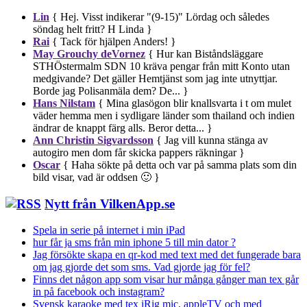
Lin
{ Hej. Visst indikerar "(9-15)" Lördag och således
söndag helt fritt? H Linda }
Rai
{ Tack för hjälpen Anders! }
May Grouchy deVornez
{ Hur kan Biståndsläggare
STHÖstermalm SDN 10 kräva pengar från mitt Konto utan
medgivande? Det gäller Hemtjänst som jag inte utnyttjar.
Borde jag Polisanmäla dem? De... }
Hans Nilstam
{ Mina glasögon blir knallsvarta i t om mulet
väder hemma men i sydligare länder som thailand och indien
ändrar de knappt färg alls. Beror detta... }
Ann Christin Sigvardsson
{ Jag vill kunna stänga av
autogiro men dom får skicka pappers räkningar }
Oscar
{ Haha sökte på detta och var på samma plats som din
bild visar, vad är oddsen 🙂 }
Nytt från VilkenApp.se
Spela in serie på internet i min iPad
hur får ja sms från min iphone 5 till min dator ?
Jag försökte skapa en qr-kod med text med det fungerade bara
om jag gjorde det som sms. Vad gjorde jag för fel?
Finns det någon app som visar hur många gånger man tex går
in på facebook och instagram?
Svensk karaoke med tex iRig mic, appleTV och med