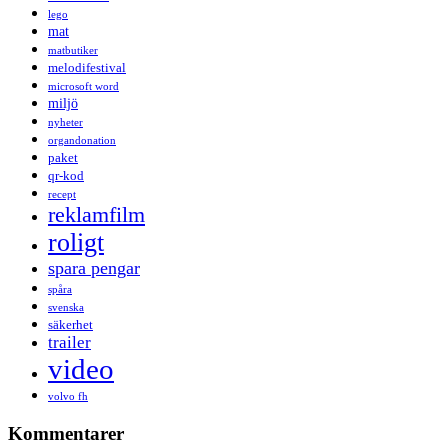
lego
mat
matbutiker
melodifestival
microsoft word
miljö
nyheter
organdonation
paket
qr-kod
recept
reklamfilm
roligt
spara pengar
spåra
svenska
säkerhet
trailer
video
volvo fh
Kommentarer