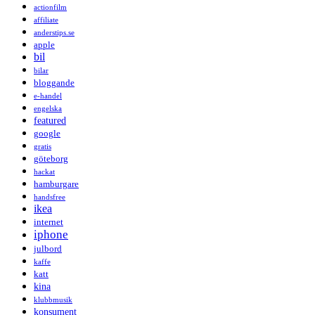
actionfilm
affiliate
anderstips.se
apple
bil
bilar
bloggande
e-handel
engelska
featured
google
gratis
göteborg
hackat
hamburgare
handsfree
ikea
internet
iphone
julbord
kaffe
katt
kina
klubbmusik
konsument