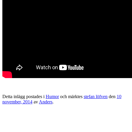
Detta inlägg postades i
Humor
och märktes
stefan löfven
den
10
november, 2014
av
Anders
.