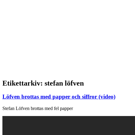
Etikettarkiv:
stefan löfven
Löfven brottas med papper och siffror (video)
Stefan Löfven brottas med fel papper