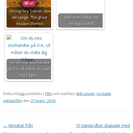
Otroligt bra Trance - Ilse
de Lange, The great
Kille som hackar lök
escape (Remix)
otroligt snabbt
Om du inte storhandlar
på ICA, så måste du ställa
dig frågan...
Detta inlägg postades i
Film
och märktes
didi seven
,
nostalgi
,
reklamfilm
den
27 mars, 2014
.
Inläggsnavigering
←
Resultat från
10 kända låtar skapade med