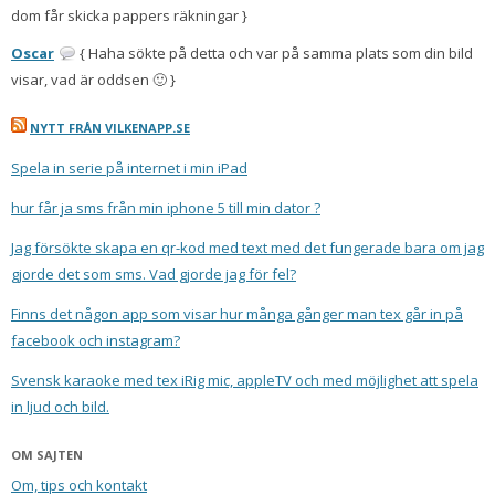
dom får skicka pappers räkningar }
Oscar
{ Haha sökte på detta och var på samma plats som din bild
visar, vad är oddsen 🙂 }
NYTT FRÅN VILKENAPP.SE
Spela in serie på internet i min iPad
hur får ja sms från min iphone 5 till min dator ?
Jag försökte skapa en qr-kod med text med det fungerade bara om jag
gjorde det som sms. Vad gjorde jag för fel?
Finns det någon app som visar hur många gånger man tex går in på
facebook och instagram?
Svensk karaoke med tex iRig mic, appleTV och med möjlighet att spela
in ljud och bild.
OM SAJTEN
Om, tips och kontakt