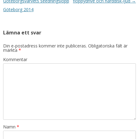
Göteborgsvarvets seedningslopp
floppydrive och hårddisk-ljud
→
Göteborg 2014
Lämna ett svar
Din e-postadress kommer inte publiceras.
Obligatoriska fält är
märkta
*
Kommentar
Namn
*