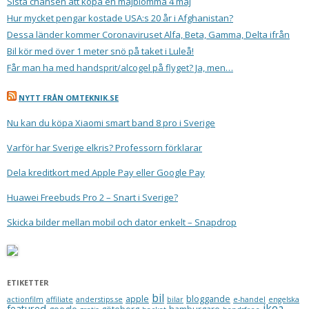
Sista chansen att köpa en majblomma 4 maj
Hur mycket pengar kostade USA:s 20 år i Afghanistan?
Dessa länder kommer Coronaviruset Alfa, Beta, Gamma, Delta ifrån
Bil kör med över 1 meter snö på taket i Luleå!
Får man ha med handsprit/alcogel på flyget? Ja, men…
NYTT FRÅN OMTEKNIK.SE
Nu kan du köpa Xiaomi smart band 8 pro i Sverige
Varför har Sverige elkris? Professorn förklarar
Dela kreditkort med Apple Pay eller Google Pay
Huawei Freebuds Pro 2 – Snart i Sverige?
Skicka bilder mellan mobil och dator enkelt – Snapdrop
ETIKETTER
bil
apple
bloggande
actionfilm
affiliate
anderstips.se
bilar
e-handel
engelska
ikea
featured