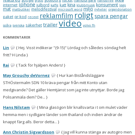
google
göteborg
hamburgare
gratis
hackat
handsfree
iphone
kina
konsument
internet
julbord
katt
kaffe
klubbmusik
lego
mat
miljö
melodifestival
matbutiker
microsoft word
nyheter
organdonation
roligt
reklamfilm
spara pengar
paket
qr-kod
recept
video
trailer
säkerhet
spåra
svenska
volvo fh
KOMMENTARER
Lin
{ Hej. Visst indikerar "(9-15)" Lördag och således söndag helt
fritt? H Linda }
Rai
{ Tack för hjälpen Anders! }
May Grouchy deVornez
{ Hur kan Biståndsläggare
STHÖstermalm SDN 10 kräva pengar från mitt Konto utan
medgivande? Det gäller Hemtjänst som jag inte utnyttjar. Borde jag
Polisanmäla dem? De... }
Hans Nilstam
{ Mina glasögon blir knallsvarta i t om mulet väder
hemma men i sydligare länder som thailand och indien ändrar de
knappt färg alls. Beror detta... }
Ann Christin Sigvardsson
{ Jag vill kunna stänga av autogiro men