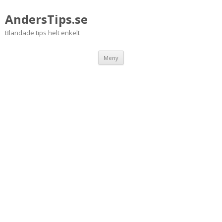
AndersTips.se
Blandade tips helt enkelt
Hoppa
Meny
till
innehåll