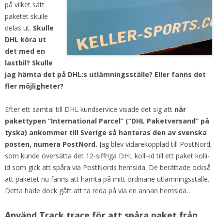
på vilket sätt
paketet skulle
delas ut.
Skulle
DHL köra ut
det med en
lastbil? Skulle
jag hämta det på DHL:s utlämningsställe? Eller fanns det
fler möjligheter?
Efter ett samtal till DHL kundservice visade det sig att
när
pakettypen ”International Parcel” (”DHL Paketversand” på
tyska) ankommer till Sverige så hanteras den av svenska
posten, numera PostNord.
Jag blev vidarekopplad till PostNord,
som kunde översätta det 12-siffriga DHL kolli-id till ett paket kolli-
id som gick att spåra via PostNords hemsida. De berättade också
att paketet nu fanns att hämta på mitt ordinarie utlämningsställe.
Detta hade dock gått att ta reda på via en annan hemsida…
Använd Track trace för att spåra paket från