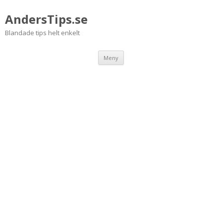
AndersTips.se
Blandade tips helt enkelt
Hoppa
Meny
till
innehåll