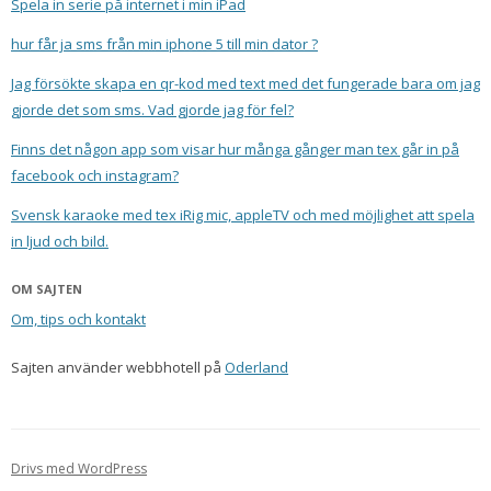
Spela in serie på internet i min iPad
hur får ja sms från min iphone 5 till min dator ?
Jag försökte skapa en qr-kod med text med det fungerade bara om jag
gjorde det som sms. Vad gjorde jag för fel?
Finns det någon app som visar hur många gånger man tex går in på
facebook och instagram?
Svensk karaoke med tex iRig mic, appleTV och med möjlighet att spela
in ljud och bild.
OM SAJTEN
Om, tips och kontakt
Sajten använder webbhotell på
Oderland
Drivs med WordPress