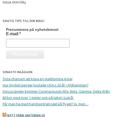
GILLA OCH FÖLJ
GRATIS TIPS TILL DIN MAIL!
Prenumerera på nyhetsbrevet
E-mail
*
SENASTE INLÄGGEN
Sista chansen att köpa en majblomma 4 maj
Hur mycket pengar kostade USA:s 20 år i Afghanistan?
Dessa länder kommer Coronaviruset Alfa, Beta, Gamma, Delta ifrån
Bil kör med över 1 meter snö på taket i Luleå!
Får man ha med handsprit/alcogel på flyget? Ja, men…
NYTT FRÅN OMTEKNIK.SE