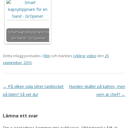
Smart kapsylöppnare för
en hand - GrOpener
Detta inlägg postades i
Film
och märktes
cykling
,
video
den
25
september, 2015
.
Inläggsnavigering
←
På vilken sida sitter tanklocket
Hunden skäller på katten, men
på bilen? Så vet du!
vem är chef?
→
Lämna ett svar
Din e-postadress kommer inte publiceras.
Obligatoriska fält är