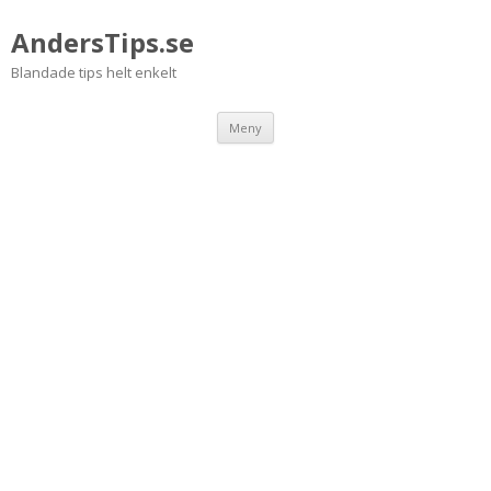
AndersTips.se
Blandade tips helt enkelt
Hoppa
Meny
till
innehåll