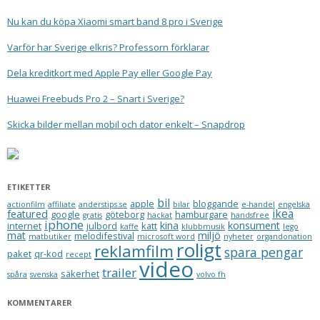
Nu kan du köpa Xiaomi smart band 8 pro i Sverige
Varför har Sverige elkris? Professorn förklarar
Dela kreditkort med Apple Pay eller Google Pay
Huawei Freebuds Pro 2 – Snart i Sverige?
Skicka bilder mellan mobil och dator enkelt – Snapdrop
ETIKETTER
bil
apple
bloggande
actionfilm
affiliate
anderstips.se
bilar
e-handel
engelska
ikea
featured
google
göteborg
hamburgare
gratis
hackat
handsfree
iphone
kina
konsument
internet
julbord
katt
kaffe
klubbmusik
lego
mat
miljö
melodifestival
matbutiker
microsoft word
nyheter
organdonation
roligt
reklamfilm
spara pengar
paket
qr-kod
recept
video
trailer
säkerhet
spåra
svenska
volvo fh
KOMMENTARER