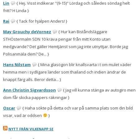
Lin
{ Hej. Visst indikerar "(9-15)" Lördag och således söndag helt
fritt? H Linda }
Rai
{ Tack för hjälpen Anders! }
May Grouchy deVornez
{ Hur kan Biståndsläggare
STHÖstermalm SDN 10 kräva pengar från mitt Konto utan
medgivande? Det gäller Hemtjänst som jag inte utnyttjar. Borde jag
Polisanmäla dem? De... }
Hans Nilstam
{ Mina glasögon blir knallsvarta i t om mulet väder
hemma men i sydligare länder som thailand och indien ändrar de
knappt färg alls. Beror detta... }
Ann Christin Sigvardsson
{ Jag vill kunna stänga av autogiro men
dom får skicka pappers räkningar }
Oscar
{ Haha sökte på detta och var på samma plats som din bild
visar, vad är oddsen
}
NYTT FRÅN VILKENAPP.SE