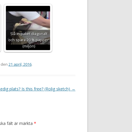
Slå in paket diagonalt
och spara 20 % papper!
(miljön)
den
21 april, 2016
.
edig plats? Is this free? (Rolig sketch)
→
ska fält är märkta
*