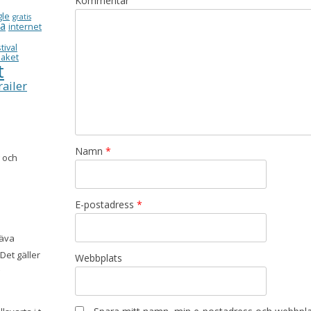
Kommentar
gle
gratis
ea
internet
tival
aket
t
railer
Namn
*
g och
E-postadress
*
räva
Det gäller
Webbplats