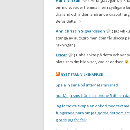
Hans Nilstam
{ Mina glasögon blir knal
om mulet väder hemma men i sydligare l
thailand och indien ändrar de knappt färg 
Beror detta... }
Ann Christin Sigvardsson
{ Jag vill 
stänga av autogiro men dom får skicka p
räkningar }
Oscar
{ Haha sökte på detta och var
plats som din bild visar, vad är oddsen
NYTT FRÅN VILKENAPP.SE
Spela in serie på internet i min iPad
hur får ja sms från min iphone 5 till min da
Jag försökte skapa en qr-kod med text me
fungerade bara om jag gjorde det som sm
gjorde jag för fel?