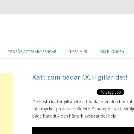
Hoppa
till
TIPS FÖR ATT SPARA PENGAR
TIPSA MIG!
OM BLOGGEN
innehåll
Katt som badar OCH gillar det!
De flesta katter gillar inte att bada, men den här ka
Inte mycket protester här inte. Schampo, tvätt, skölj
både handduk och hårtork avslutar det hela.