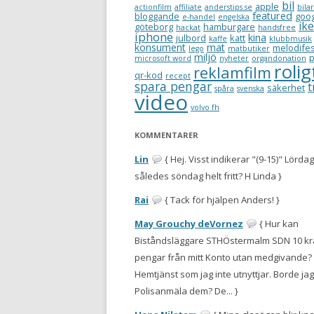
bil
apple
actionfilm
affiliate
anderstips.se
bilar
featured
bloggande
goo
e-handel
engelska
ik
göteborg
hamburgare
hackat
handsfree
iphone
kina
julbord
katt
kaffe
klubbmusik
konsument
mat
melodifes
lego
matbutiker
miljö
p
microsoft word
nyheter
organdonation
rolig
reklamfilm
qr-kod
recept
spara pengar
t
säkerhet
spåra
svenska
video
volvo fh
KOMMENTARER
Lin
{ Hej. Visst indikerar "(9-15)" Lörda
således söndag helt fritt? H Linda }
Rai
{ Tack för hjälpen Anders! }
May Grouchy deVornez
{ Hur kan
Biståndsläggare STHÖstermalm SDN 10 k
pengar från mitt Konto utan medgivande? 
Hemtjänst som jag inte utnyttjar. Borde jag
Polisanmäla dem? De... }