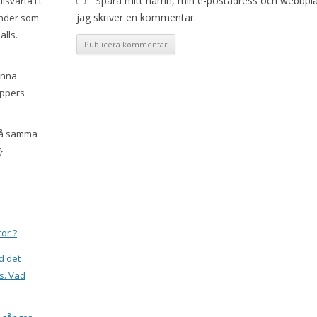
Spara mitt namn, min e-postadress och webbplat
lsvarta i t
jag skriver en kommentar.
änder som
alls.
kunna
appers
 på samma
}
tor ?
d det
s. Vad