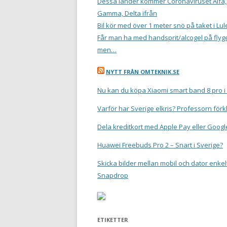
Dessa länder kommer Coronaviruset Alfa,
Gamma, Delta ifrån
Bil kör med över 1 meter snö på taket i Lul
Får man ha med handsprit/alcogel på flyge
men…
NYTT FRÅN OMTEKNIK.SE
Nu kan du köpa Xiaomi smart band 8 pro i
Varför har Sverige elkris? Professorn förk
Dela kreditkort med Apple Pay eller Googl
Huawei Freebuds Pro 2 – Snart i Sverige?
Skicka bilder mellan mobil och dator enkel
Snapdrop
ETIKETTER