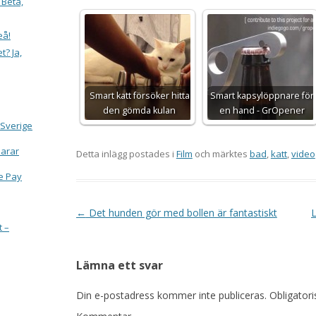
 Beta,
eå!
t? Ja,
Smart katt försöker hitta
Smart kapsylöppnare för
den gömda kulan
en hand - GrOpener
 Sverige
larar
Detta inlägg postades i
Film
och märktes
bad
,
katt
,
video
e Pay
Inläggsnavigering
←
Det hunden gör med bollen är fantastiskt
L
t –
Lämna ett svar
Din e-postadress kommer inte publiceras.
Obligatori