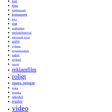
katt
kina
klubbmusik
konsument
lego
mat
matbutiker
melodifestival
microsoft word
miljö
nyheter
organdonation
paket
qr-kod
recept
reklamfilm
roligt
spara pengar
spåra
svenska
säkerhet
trailer
video