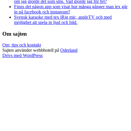
om jag gjorde det som sms. Vad gjorde jag för fel?
Finns det någon app som visar hur många gånger man tex går
in på facebook och instagram?
Svensk karaoke med tex iRig mic, appleTV och med
möjlighet att spela in ljud och bild.
Om sajten
Om, tips och kontakt
Sajten använder webbhotell på
Oderland
Drivs med WordPress