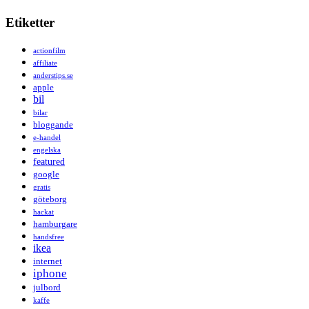
Etiketter
actionfilm
affiliate
anderstips.se
apple
bil
bilar
bloggande
e-handel
engelska
featured
google
gratis
göteborg
hackat
hamburgare
handsfree
ikea
internet
iphone
julbord
kaffe