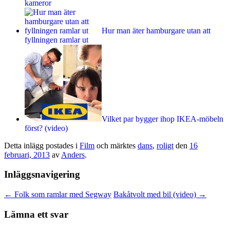
kameror
Hur man äter hamburgare utan att
fyllningen ramlar ut
Vilket par bygger ihop IKEA-möbeln
först? (video)
Detta inlägg postades i
Film
och märktes
dans
,
roligt
den
16
februari, 2013
av
Anders
.
Inläggsnavigering
←
Folk som ramlar med Segway
Bakåtvolt med bil (video)
→
Lämna ett svar