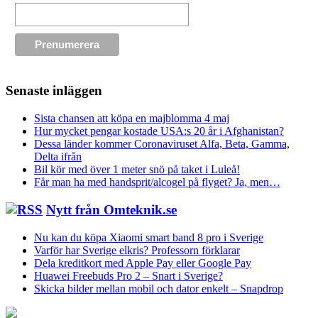
Senaste inläggen
Sista chansen att köpa en majblomma 4 maj
Hur mycket pengar kostade USA:s 20 år i Afghanistan?
Dessa länder kommer Coronaviruset Alfa, Beta, Gamma,
Delta ifrån
Bil kör med över 1 meter snö på taket i Luleå!
Får man ha med handsprit/alcogel på flyget? Ja, men…
Nytt från Omteknik.se
Nu kan du köpa Xiaomi smart band 8 pro i Sverige
Varför har Sverige elkris? Professorn förklarar
Dela kreditkort med Apple Pay eller Google Pay
Huawei Freebuds Pro 2 – Snart i Sverige?
Skicka bilder mellan mobil och dator enkelt – Snapdrop