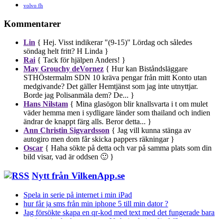
volvo fh
Kommentarer
Lin
{ Hej. Visst indikerar "(9-15)" Lördag och således
söndag helt fritt? H Linda }
Rai
{ Tack för hjälpen Anders! }
May Grouchy deVornez
{ Hur kan Biståndsläggare
STHÖstermalm SDN 10 kräva pengar från mitt Konto utan
medgivande? Det gäller Hemtjänst som jag inte utnyttjar.
Borde jag Polisanmäla dem? De... }
Hans Nilstam
{ Mina glasögon blir knallsvarta i t om mulet
väder hemma men i sydligare länder som thailand och indien
ändrar de knappt färg alls. Beror detta... }
Ann Christin Sigvardsson
{ Jag vill kunna stänga av
autogiro men dom får skicka pappers räkningar }
Oscar
{ Haha sökte på detta och var på samma plats som din
bild visar, vad är oddsen 🙂 }
Nytt från VilkenApp.se
Spela in serie på internet i min iPad
hur får ja sms från min iphone 5 till min dator ?
Jag försökte skapa en qr-kod med text med det fungerade bara