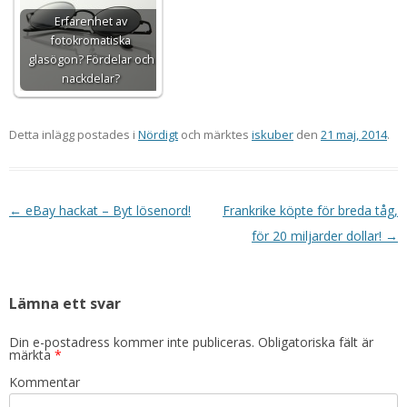
Erfarenhet av
fotokromatiska
glasögon? Fördelar och
nackdelar?
Detta inlägg postades i
Nördigt
och märktes
iskuber
den
21 maj, 2014
.
Inläggsnavigering
←
eBay hackat – Byt lösenord!
Frankrike köpte för breda tåg,
för 20 miljarder dollar!
→
Lämna ett svar
Din e-postadress kommer inte publiceras.
Obligatoriska fält är
märkta
*
Kommentar