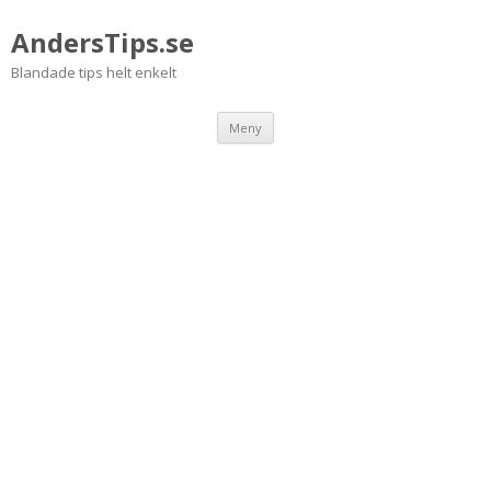
AndersTips.se
Blandade tips helt enkelt
Hoppa
Meny
till
innehåll