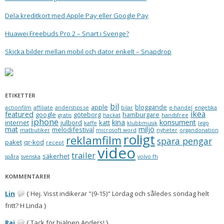
Dela kreditkort med Apple Pay eller Google Pay
Huawei Freebuds Pro 2 – Snart i Sverige?
Skicka bilder mellan mobil och dator enkelt – Snapdrop
ETIKETTER
bil
apple
bloggande
actionfilm
affiliate
anderstips.se
bilar
e-handel
engelska
ikea
featured
google
göteborg
hamburgare
gratis
hackat
handsfree
iphone
kina
konsument
internet
julbord
katt
kaffe
klubbmusik
lego
mat
miljö
melodifestival
matbutiker
microsoft word
nyheter
organdonation
roligt
reklamfilm
spara pengar
paket
qr-kod
recept
video
trailer
säkerhet
spåra
svenska
volvo fh
KOMMENTARER
Lin
{ Hej. Visst indikerar "(9-15)" Lördag och således söndag helt
fritt? H Linda }
Rai
{ Tack för hjälpen Anders! }