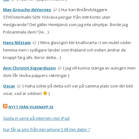
May Grouchy deVornez
{ Hur kan Biståndsläggare
STHÖstermalm SDN 10 kräva pengar från mitt Konto utan
medgivande? Det gäller Hemtjänst som jag inte utnyttjar. Borde jag
Polisanmäla dem? De... }
Hans Nilstam
{ Mina glasögon blir knallsvarta i t om mulet väder
hemma men i sydligare länder som thailand och indien ändrar de
knappt färg alls. Beror detta... }
Ann Christin Sigvardsson
{ Jag vill kunna stänga av autogiro men
dom får skicka pappers räkningar }
Oscar
{ Haha sökte på detta och var på samma plats som din bild
visar, vad är oddsen
}
NYTT FRÅN VILKENAPP.SE
Spela in serie på internet i min iPad
hur får ja sms från min iphone 5 till min dator ?