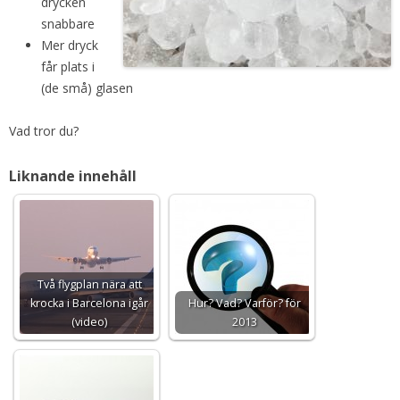
drycken
snabbare
Mer dryck
får plats i
(de små) glasen
Vad tror du?
Liknande innehåll
Två flygplan nära att
krocka i Barcelona igår
Hur? Vad? Varför? för
(video)
2013